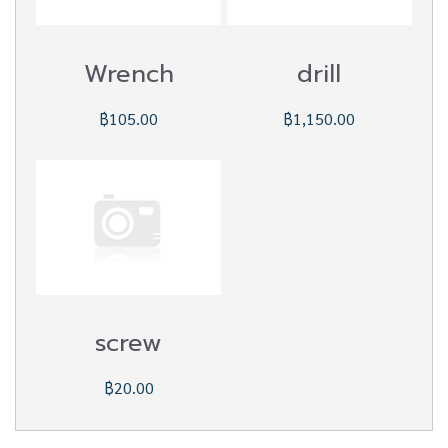
Wrench
drill
฿105.00
฿1,150.00
screw
฿20.00